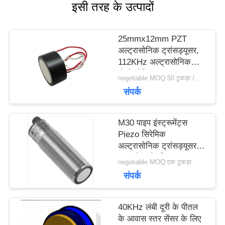
इसी तरह के उत्पादों
विनती
करे
25mmx12mm PZT
अल्ट्रासोनिक ट्रांसड्यूसर,
112KHz अल्ट्रासोनिक
साइटमैप
पीजोइलेक्ट्रिक ट्रांसड्यूसर
negotiable MOQ:50 टुकड़ा / मोहरे
संपर्क
PRIVACY
M30 पाइप इंस्ट्रूमेंट्स
POLICY
Piezo सिरेमिक
अल्ट्रासोनिक ट्रांसड्यूसर
स्तर मीटर के लिए
negotiable MOQ:एक टुकड़ा
संपर्क
40KHz लंबी दूरी के पीतल
के आवास स्तर सेंसर के लिए