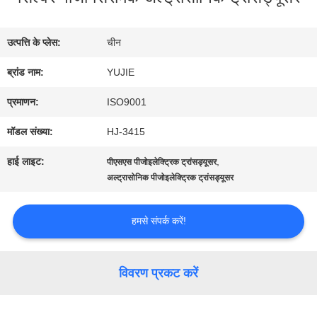
भ्रमण
उत्पत्ति के प्लेस:
चीन
गुणवत्ता
ब्रांड नाम:
YUJIE
नियंत्रण
प्रमाणन:
ISO9001
मॉडल संख्या:
HJ-3415
संपर्क
हाई लाइट:
,
पीएसएस पीजोइलेक्ट्रिक ट्रांसड्यूसर
अल्ट्रासोनिक पीजोइलेक्ट्रिक ट्रांसड्यूसर
करें
हमसे संपर्क करें!
एक
उद्धरण
विवरण प्रकट करें
की