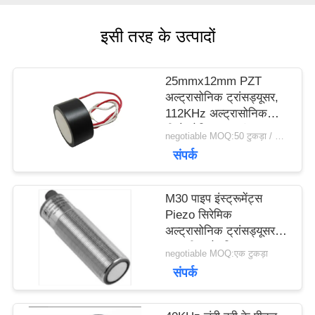
विनती
इसी तरह के उत्पादों
करे
25mmx12mm PZT
साइटमैप
अल्ट्रासोनिक ट्रांसड्यूसर,
112KHz अल्ट्रासोनिक
पीजोइलेक्ट्रिक ट्रांसड्यूसर
negotiable MOQ:50 टुकड़ा / मोहरे
PRIVACY
संपर्क
POLICY
M30 पाइप इंस्ट्रूमेंट्स
Piezo सिरेमिक
अल्ट्रासोनिक ट्रांसड्यूसर
स्तर मीटर के लिए
negotiable MOQ:एक टुकड़ा
संपर्क