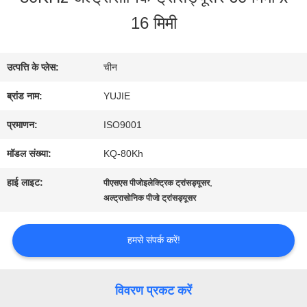
भ्रमण
16 मिमी
गुणवत्ता
उत्पत्ति के प्लेस:
चीन
नियंत्रण
ब्रांड नाम:
YUJIE
प्रमाणन:
ISO9001
संपर्क
मॉडल संख्या:
KQ-80Kh
करें
हाई लाइट:
,
पीएसएस पीजोइलेक्ट्रिक ट्रांसड्यूसर
अल्ट्रासोनिक पीजो ट्रांसड्यूसर
एक
हमसे संपर्क करें!
उद्धरण
की
विवरण प्रकट करें