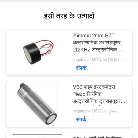
विनती
इसी तरह के उत्पादों
करे
25mmx12mm PZT
साइटमैप
अल्ट्रासोनिक ट्रांसड्यूसर,
112KHz अल्ट्रासोनिक
पीजोइलेक्ट्रिक ट्रांसड्यूसर
negotiable MOQ:50 टुकड़ा / मोहरे
PRIVACY
संपर्क
POLICY
M30 पाइप इंस्ट्रूमेंट्स
Piezo सिरेमिक
अल्ट्रासोनिक ट्रांसड्यूसर
स्तर मीटर के लिए
negotiable MOQ:एक टुकड़ा
संपर्क