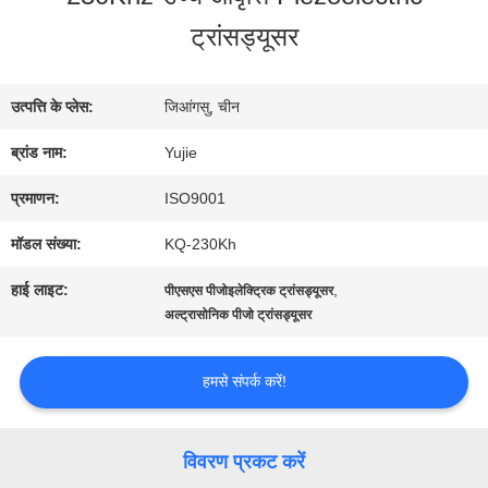
भ्रमण
ट्रांसड्यूसर
गुणवत्ता
उत्पत्ति के प्लेस:
जिआंगसु, चीन
नियंत्रण
ब्रांड नाम:
Yujie
प्रमाणन:
ISO9001
संपर्क
मॉडल संख्या:
KQ-230Kh
करें
हाई लाइट:
,
पीएसएस पीजोइलेक्ट्रिक ट्रांसड्यूसर
अल्ट्रासोनिक पीजो ट्रांसड्यूसर
एक
हमसे संपर्क करें!
उद्धरण
की
विवरण प्रकट करें