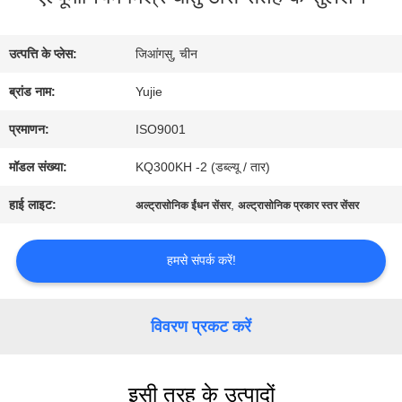
भ्रमण
उत्पत्ति के प्लेस:
जिआंगसु, चीन
गुणवत्ता
ब्रांड नाम:
Yujie
नियंत्रण
प्रमाणन:
ISO9001
मॉडल संख्या:
KQ300KH -2 (डब्ल्यू / तार)
संपर्क
हाई लाइट:
,
अल्ट्रासोनिक ईंधन सेंसर
अल्ट्रासोनिक प्रकार स्तर सेंसर
करें
हमसे संपर्क करें!
एक
विवरण प्रकट करें
उद्धरण
की
इसी तरह के उत्पादों